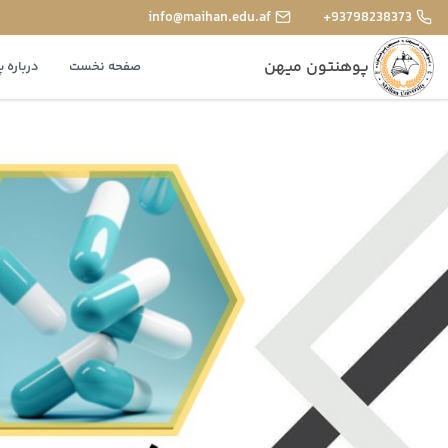
info@maihan.edu.af
+93798238373
پوهنتون میهن
صفحه نخست
درباره 