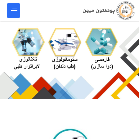
پوهنتون میهن