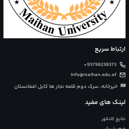
ارتباط سریع
+93798238373
info@maihan.edu.af
خیرخانه، سرک دوم قلعه نجار ها کابل افغانستان
لینک های مفید
نتایج کانکور
فرم پذیرش