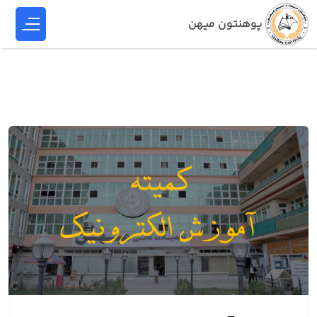
پوهنتون میهن