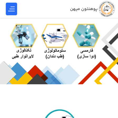
پوهنتون میهن