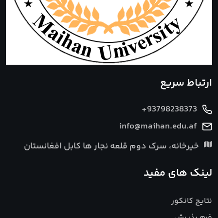
ارتباط سریع
+93798238373
info@maihan.edu.af
خیرخانه، سرک دوم قلعه نجار ها کابل افغانستان
لینک های مفید
نتایج کانکور
فرم پذیرش