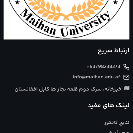
ارتباط سریع
+93798238373
info@maihan.edu.af
خیرخانه، سرک دوم قلعه نجار ها کابل افغانستان
لینک های مفید
نتایج کانکور
فرم پذیرش