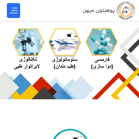
پوهنتون میهن