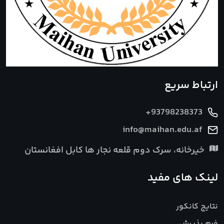
ارتباط سریع
+93798238373
info@maihan.edu.af
خیرخانه، سرک دوم قلعه نجار ها کابل افغانستان
لینک های مفید
نتایج کانکور
فرم پذیرش