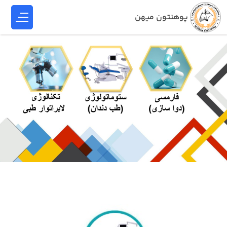
پوهنتون میهن